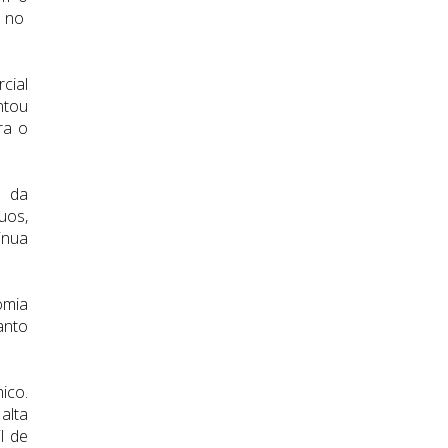
 no
cial
ntou
ra o
a da
uos,
inua
omia
anto
ico.
alta
l de