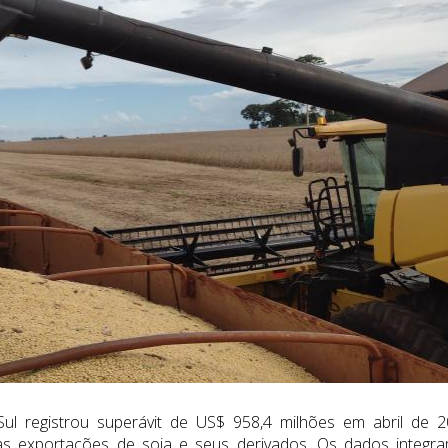
l registrou superávit de US$ 958,4 milhões em abril de 2
as exportações de soja e seus derivados. Os dados integr