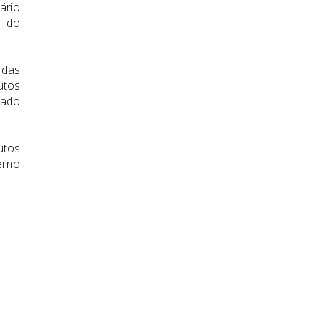
ário
o do
 das
utos
cado
utos
erno