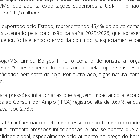
a/MS, que aponta exportações superiores a US$ 1,1 bilhão
US$ 141,5 milhões.
 exportado pelo Estado, representando 45,4% da pauta comer
oi sustentado pela conclusão da safra 2025/2026, que aprese
terior, fortalecendo o envio da commodity, especialmente pa
oja/MS, Linneu Borges Filho, o cenário demonstra a forç
rior. “O desempenho foi impulsionado pela soja e seus resíd
iciados pela safra de soja. Por outro lado, o gás natural cont
ou.
 para pressões inflacionárias que seguem impactando a econ
eços ao Consumidor Amplo (IPCA) registrou alta de 0,67%, enqu
 avançou 2,73%.
ais têm influenciado diretamente esse comportamento econôm
ual enfrenta pressões inflacionárias. A análise aponta que a 
atilidade global, especialmente pelo aumento no preço do barri