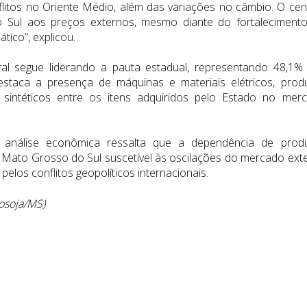
flitos no Oriente Médio, além das variações no câmbio. O cen
o Sul aos preços externos, mesmo diante do fortaleciment
ico”, explicou.
al segue liderando a pauta estadual, representando 48,1%
staca a presença de máquinas e materiais elétricos, prod
 sintéticos entre os itens adquiridos pelo Estado no mer
 análise econômica ressalta que a dependência de prod
 Mato Grosso do Sul suscetível às oscilações do mercado ext
pelos conflitos geopolíticos internacionais.
rosoja/MS)