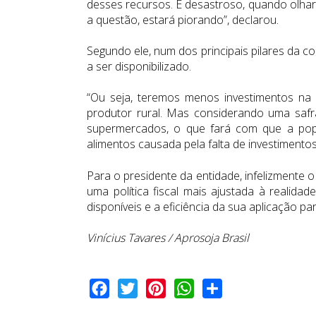
desses recursos. É desastroso, quando olhar
a questão, estará piorando”, declarou.
Segundo ele, num dos principais pilares da co
a ser disponibilizado.
“Ou seja, teremos menos investimentos na
produtor rural. Mas considerando uma saf
supermercados, o que fará com que a pop
alimentos causada pela falta de investimento
Para o presidente da entidade, infelizmente o
uma política fiscal mais ajustada à realida
disponíveis e a eficiência da sua aplicação p
Vinícius Tavares / Aprosoja Brasil
Facebook
Twitter
Pinterest
WhatsApp
Share