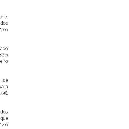
ano.
 dos
2,5%
cado
 32%
eiro
, de
para
il),
 dos
 que
 42%