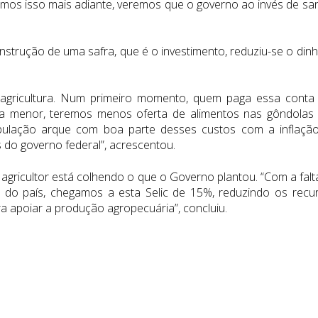
mos isso mais adiante, veremos que o governo ao invés de sa
nstrução de uma safra, que é o investimento, reduziu-se o dinh
 agricultura. Num primeiro momento, quem paga essa conta
ra menor, teremos menos oferta de alimentos nas gôndolas
ulação arque com boa parte desses custos com a inflaçã
s do governo federal”, acrescentou.
 agricultor está colhendo o que o Governo plantou. “Com a falt
de do país, chegamos a esta Selic de 15%, reduzindo os recu
ara apoiar a produção agropecuária”, concluiu.