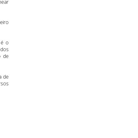
near
eiro
 é o
 dos
o de
a de
rsos