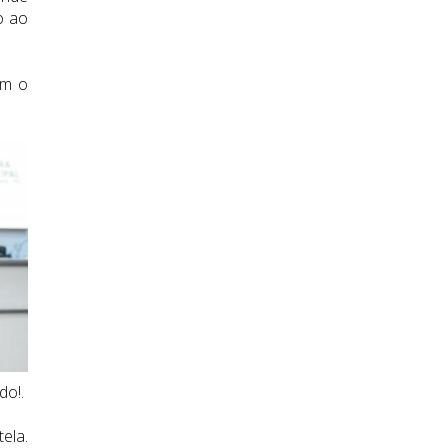
o ao
om o
do!.
ela.