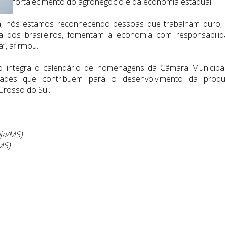
fortalecimento do agronegócio e da economia estadual.
a, nós estamos reconhecendo pessoas que trabalham duro,
 dos brasileiros, fomentam a economia com responsabilid
”, afirmou.
to integra o calendário de homenagens da Câmara Municipa
dades que contribuem para o desenvolvimento da prod
Grosso do Sul.
oja/MS)
MS)