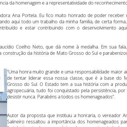
tância da homenagem e a representatividade do reconhecimento
adora Ana Portela. Eu fico muito honrado de poder receber
ndo aqui todo um trabalho da minha família, de certa forma,
contribuído e estar contribuindo com o desenvolvimento aqu
ucídio Coelho Neto, que dá nome à medalha. Em sua fala,
a construção da história de Mato Grosso do Sul e parabenizo
“Uma honra muito grande e uma responsabilidade maior a
de tentar liderar essa nossa classe, que é a base do 
Grosso do Sul. O Estado tem a sua história com a prod
agropecuária, tudo foi conquistado pela persistência, por
desistir nunca. Parabéns a todos os homenageados”.
Autor da proposta que instituiu a honraria, o vereador A
Salineiro ressaltou a importância dos homenageados pa