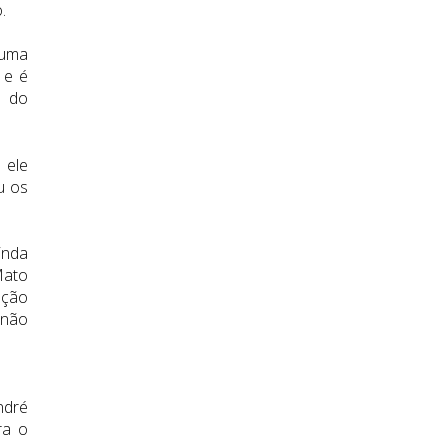
.
 uma
 e é
i do
 ele
u os
inda
Mato
ução
 não
ndré
ra o