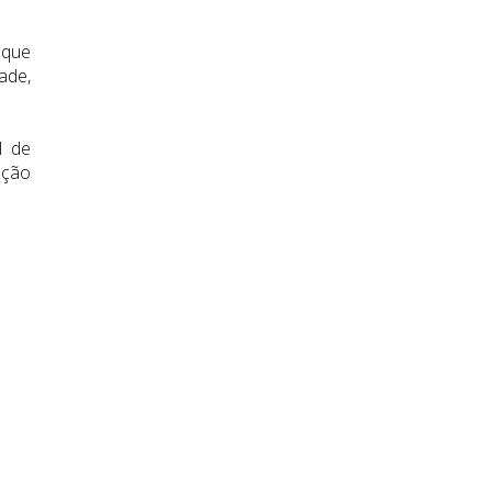
 que
ade,
l de
ução