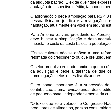
da alíquota padrão. E exige que fique expres
anulação do respectivo crédito, tampouco per
O agronegócio pede ampliação para R$ 4,8 mi
pessoa física ou jurídica e a revogação do
habitação, atualmente em vigor em alguns es
Para Antonio Galvan, presidente da Aprosoja
deve buscar a simplificação e desburocrat
impactar o custo da cesta básica à população
“Os sojicultores não se opõem a uma reform
retomada do crescimento ou que prejudiquem 
O setor produtivo entende também que o créd
da aquisição e pede a garantia de que o
homologação pelos entes fiscalizadores.
Outro ponto importante é a supressão do 
contribuição, a uma revisão anual dos crédit
de pequeno porte, independentemente da cult
“O texto que será votado no Congresso Nacio
produtores de alimentos, para os consumidore