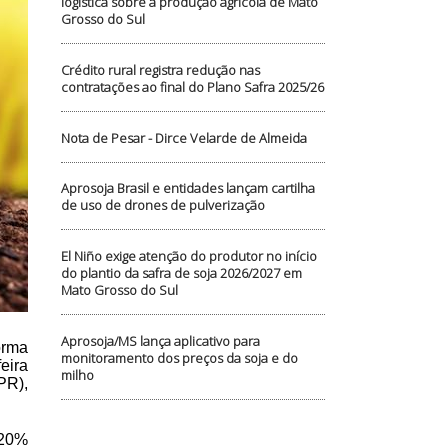
logística sobre a produção agrícola de Mato
Grosso do Sul
Crédito rural registra redução nas
contratações ao final do Plano Safra 2025/26
Nota de Pesar - Dirce Velarde de Almeida
Aprosoja Brasil e entidades lançam cartilha
de uso de drones de pulverização
El Niño exige atenção do produtor no início
do plantio da safra de soja 2026/2027 em
Mato Grosso do Sul
Aprosoja/MS lança aplicativo para
orma
monitoramento dos preços da soja e do
eira
milho
PR),
 20%