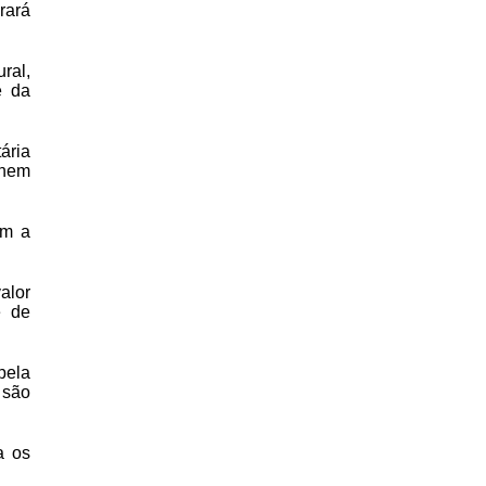
rará
ral,
e da
ária
 nem
em a
alor
e de
pela
 são
a os