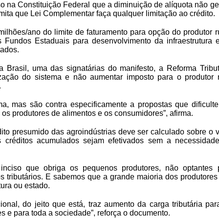
so na Constituição Federal que a diminuição de alíquota não ge
mita que Lei Complementar faça qualquer limitação ao crédito.
lhões/ano do limite de faturamento para opção do produtor ru
s Fundos Estaduais para desenvolvimento da infraestrutura 
tados.
 Brasil, uma das signatárias do manifesto, a Reforma Tribut
ização do sistema e não aumentar imposto para o produtor
.
a, mas são contra especificamente a propostas que dificult
os produtores de alimentos e os consumidores”, afirma.
ito presumido das agroindústrias deve ser calculado sobre o v
s créditos acumulados sejam efetivados sem a necessidad
inciso que obriga os pequenos produtores, não optantes 
os tributários. E sabemos que a grande maioria dos produtores
ura ou estado.
nal, do jeito que está, traz aumento da carga tributária par
s e para toda a sociedade”, reforça o documento.