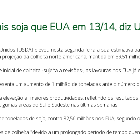
ais soja que EUA em 13/14, diz
nidos (USDA) elevou nesta segunda-feira a sua estimativa pa
 projeção da colheita norte-americana, mantida em 89,51 milh
 inicial de colheita -sujeita a revisões-, as lavouras nos EUA j
resenta um aumento de 1 milhão de toneladas ante o número de 
 elevação a "maiores produtividades, refletindo os resultados i
algumas áreas do Sul e Sudeste nas últimas semanas.
 de toneladas de soja, contra 82,56 milhões nos EUA, segundo 
es de colheita "devido a um prolongado período de tempo quen