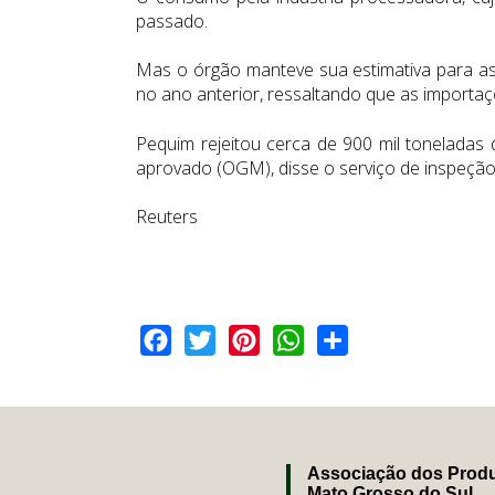
passado.
Mas o órgão manteve sua estimativa para as
no ano anterior, ressaltando que as importa
Pequim rejeitou cerca de 900 mil toneladas
aprovado (OGM), disse o serviço de inspeção 
Reuters
Facebook
Twitter
Pinterest
WhatsApp
Share
Associação dos Produ
Mato Grosso do Sul