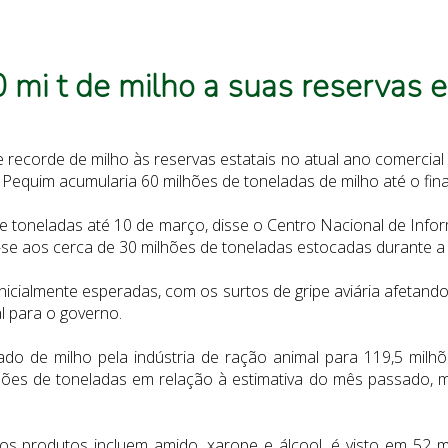
0 mi t de milho a suas reservas
 recorde de milho às reservas estatais no atual ano comercia
 Pequim acumularia 60 milhões de toneladas de milho até o final
de toneladas até 10 de março, disse o Centro Nacional de In
a-se aos cerca de 30 milhões de toneladas estocadas durante 
icialmente esperadas, com os surtos de gripe aviária afetando
l para o governo.
o de milho pela indústria de ração animal para 119,5 milhõ
ões de toneladas em relação à estimativa do mês passado, 
os produtos incluem amido, xarope e álcool, é visto em 52 m