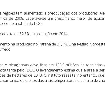
mas regiões têm aumentado a preocupação dos produtores. Al
ômica de 2008. Esperava-se um crescimento maior de açúcar
xplicou o analista do IBGE.
ão de alta de 62,3% na produção em 2014.
mento na produção no Paraná de 31,1%. E na Região Nordeste, 
lfredo.
sas e oleaginosas deve ficar em 193,9 milhões de tonelada
sta terça pelo IBGE. O levantamento estima que a área a ser 
es de hectares de 2013. O instituto ressalta, no entanto, que
travam ainda os efeitos das altas temperaturas e da falta de ch