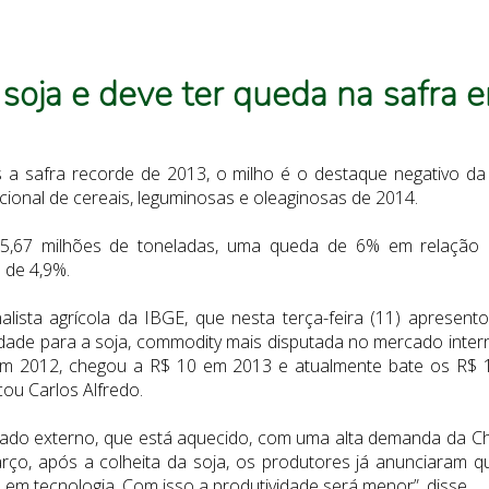
 soja e deve ter queda na safra 
 safra recorde de 2013, o milho é o destaque negativo da pri
acional de cereais, leguminosas e oleaginosas de 2014.
75,67 milhões de toneladas, uma queda de 6% em relação 
 de 4,9%.
lista agrícola da IBGE, que nesta terça-feira (11) apresen
idade para a soja, commodity mais disputada no mercado inte
 em 2012, chegou a R$ 10 em 2013 e atualmente bate os R$ 1
ou Carlos Alfredo.
ado externo, que está aquecido, com uma alta demanda da Chi
ço, após a colheita da soja, os produtores já anunciaram 
 em tecnologia. Com isso a produtividade será menor”, disse.