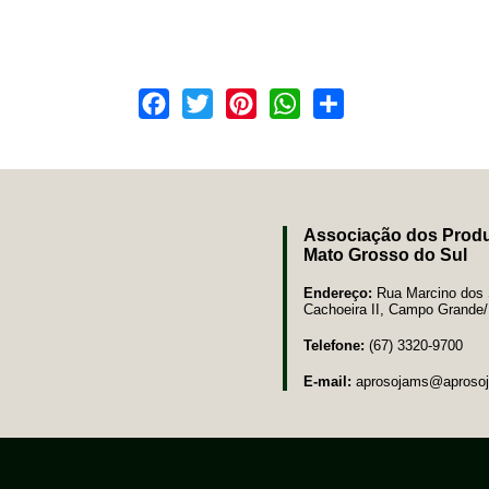
Facebook
Twitter
Pinterest
WhatsApp
Share
Associação dos Produ
Mato Grosso do Sul
Endereço:
Rua Marcino dos S
Cachoeira II, Campo Grand
Telefone:
(67) 3320-9700
E-mail:
aprosojams@aprosoj