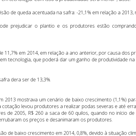
isão de queda acentuada na safra: -21,1% em relação a 2013, r
e prejudicar o plantio e os produtores estão comprando
ta de 11,7% em 2014, em relação a ano anterior, por causa dos p
r em tecnologia, que poderá dar um ganho de produtividade na
afra dera ser de 13,3%.
m 2013 mostrava um cenário de baixo crescimento (1,1%) par
 cotação levou produtores a realizar podas severas e até err
s de 2005, R$ 260 a saca de 60 quilos, quando no início de
 derrubaram os preços e desanimaram os produtores.
o de baixo crescimento em 2014, 0,8%, devido à situação clim