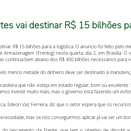
tes vai destinar R$ 15 bilhões pa
tinar R$ 15 bilhões para a logística. O anuncio foi feito pelo
 e Armazenagem (Frenlog) nesta quarta, dia 2, em Brasília. 
s continua bem abaixo dos R$ 400 bilhões necessários para res
pelo menos metade do dinheiro deve ser destinado à manutenç
rasileira que não esteja em estado regular, bom ou excelente.
mos investir muito mais, mas o governo está fazendo um esfor
ca, Edeon Vaz Ferreira, diz que o setor espera que os recurso
ecessidade, mas se nós conseguirmos aplicar já vai ser um bom
u do lançamento da Frente, que tem o objetivo de discutir