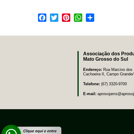
Facebook
Twitter
Pinterest
WhatsApp
Share
Associação dos Produ
Mato Grosso do Sul
Endereço:
Rua Marcino dos S
Cachoeira II, Campo Grand
Telefone:
(67) 3320-9700
E-mail:
aprosojams@aprosoj