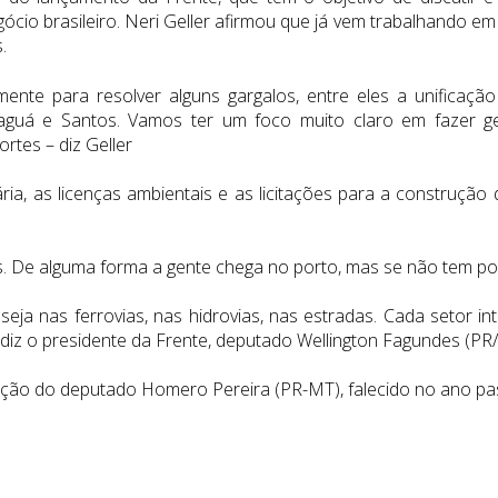
o brasileiro. Neri Geller afirmou que já vem trabalhando em
.
ente para resolver alguns gargalos, entre eles a unificaç
aguá e Santos. Vamos ter um foco muito claro em fazer ge
rtes – diz Geller
ria, as licenças ambientais e as licitações para a construçã
s. De alguma forma a gente chega no porto, mas se não tem por
eja nas ferrovias, nas hidrovias, nas estradas. Cada setor in
 diz o presidente da Frente, deputado Wellington Fagundes (PR
nação do deputado Homero Pereira (PR-MT), falecido no ano pa