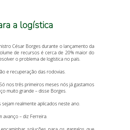
ra a logística
 ministro César Borges durante o lançamento da
O volume de recursos é cerca de 20% maior do
olver o problema de logística no país.
ão e recuperação das rodovias.
 Só nos três primeiros meses nós já gastamos
ço muito grande – disse Borges.
s sejam realmente aplicados neste ano.
 avanço – diz Ferreira.
 e encaminhar soluções para os gargalos que