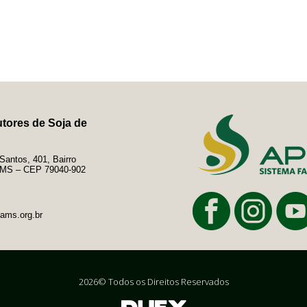
tores de Soja de
antos, 401, Bairro
e/MS – CEP 79040-902
ams.org.br
2026© Todos os Direitos Reservados