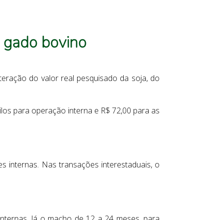
e gado bovino
teração do valor real pesquisado da soja, do
uilos para operação interna e R$ 72,00 para as
s internas. Nas transações interestaduais, o
internas. Já o macho de 12 a 24 meses, para