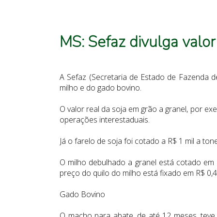
MS: Sefaz divulga valor
A Sefaz (Secretaria de Estado de Fazenda de
milho e do gado bovino.
O valor real da soja em grão a granel, por ex
operações interestaduais.
Já o farelo de soja foi cotado a R$ 1 mil a ton
O milho debulhado a granel está cotado em R
preço do quilo do milho está fixado em R$ 0,4
Gado Bovino
O macho para abate, de até 12 meses, teve 