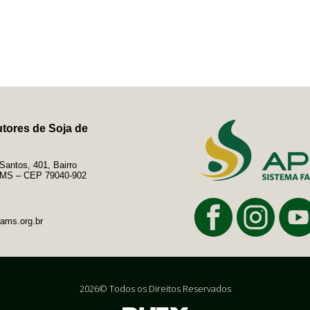
tores de Soja de
antos, 401, Bairro
e/MS – CEP 79040-902
ams.org.br
2026© Todos os Direitos Reservados