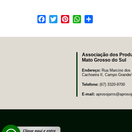
Facebook
Twitter
Pinterest
WhatsApp
Share
Associação dos Produ
Mato Grosso do Sul
Endereço:
Rua Marcino dos S
Cachoeira II, Campo Grand
Telefone:
(67) 3320-9700
E-mail:
aprosojams@aprosoj