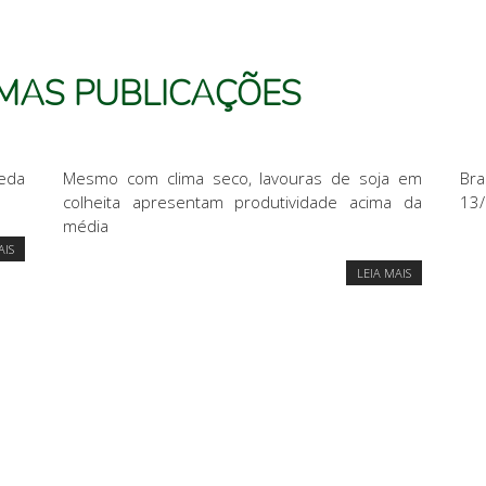
IMAS PUBLICAÇÕES
ueda
Mesmo com clima seco, lavouras de soja em
Bra
colheita apresentam produtividade acima da
13/
média
AIS
LEIA MAIS