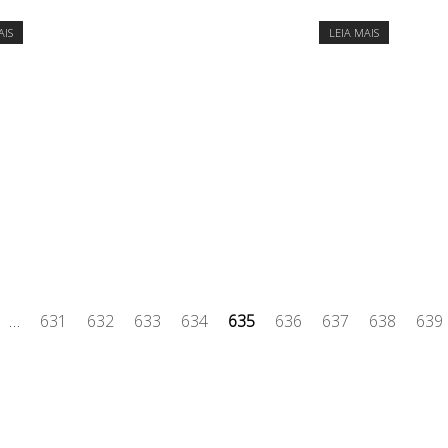
AIS
LEIA MAIS
…
631
632
633
634
635
636
637
638
639