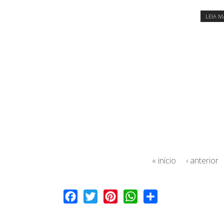
LEIA M
« início
‹ anterior
Facebook
Twitter
Pinterest
WhatsApp
Share