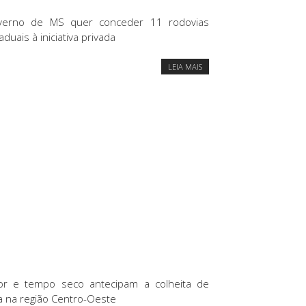
verno de MS quer conceder 11 rodovias
aduais à iniciativa privada
LEIA MAIS
or e tempo seco antecipam a colheita de
a na região Centro-Oeste