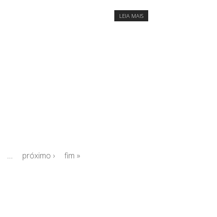
LEIA MAIS
…
próximo ›
fim »