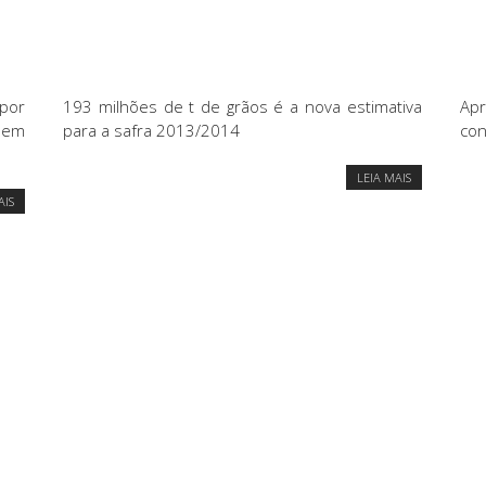
por
193 milhões de t de grãos é a nova estimativa
Apr
sem
para a safra 2013/2014
con
LEIA MAIS
AIS