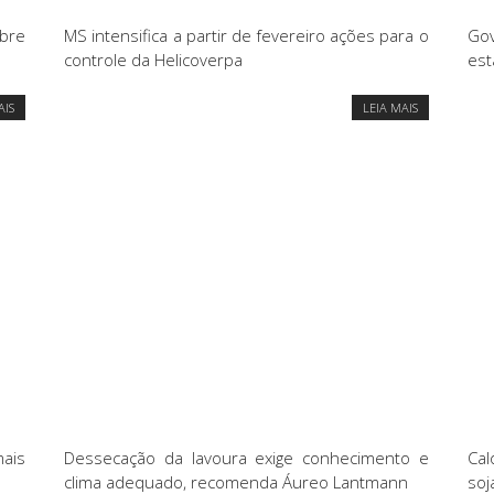
bre
MS intensifica a partir de fevereiro ações para o
Go
controle da Helicoverpa
est
AIS
LEIA MAIS
mais
Dessecação da lavoura exige conhecimento e
Cal
clima adequado, recomenda Áureo Lantmann
soj