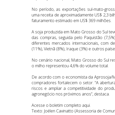
No período, as exportações sul-mato-gross
uma receita de aproximadamente US$ 2,3 bilh
faturamento estimado em US$ 369 milhões.
A soja produzida em Mato Grosso do Sul teve
das compras, seguida pelo Paquistão (7,5%) 
diferentes mercados internacionais, com de
(11%), Vietnã (8%), Iraque (3%) e outros país
No cenário nacional, Mato Grosso do Sul res
o milho representou 4,6% do volume total.
De acordo com o economista da Aprosoja/MS
compradores fortalecem o setor. “A abertura 
riscos e ampliar a competitividade do produ
agronegócio nos próximos anos”, destaca.
Acesse o boletim completo
aqui
.
Texto: Joélen Cavinatto (Assessoria de Com