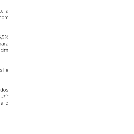
te a
 com
5,5%
para
dita
il e
ados
uzir
ra o