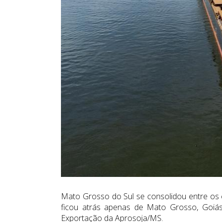
Mato Grosso do Sul se consolidou entre os
ficou atrás apenas de Mato Grosso, Goiá
Exportação da Aprosoja/MS.