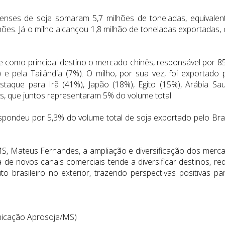
enses de soja somaram 5,7 milhões de toneladas, equivalen
ões. Já o milho alcançou 1,8 milhão de toneladas exportadas,
 como principal destino o mercado chinês, responsável por 8
e pela Tailândia (7%). O milho, por sua vez, foi exportado 
staque para Irã (41%), Japão (18%), Egito (15%), Arábia Sau
es, que juntos representaram 5% do volume total.
pondeu por 5,3% do volume total de soja exportado pelo Bras
, Mateus Fernandes, a ampliação e diversificação dos merc
de novos canais comerciais tende a diversificar destinos, red
to brasileiro no exterior, trazendo perspectivas positivas pa
unicação Aprosoja/MS)