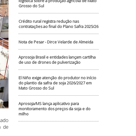
logística sobre a produção agrícola de Mato
Grosso do Sul
Crédito rural registra redução nas
contratações ao final do Plano Safra 2025/26
Nota de Pesar - Dirce Velarde de Almeida
Aprosoja Brasil e entidades lançam cartilha
de uso de drones de pulverização
El Niño exige atenção do produtor no início
do plantio da safra de soja 2026/2027 em
Mato Grosso do Sul
Aprosoja/MS lança aplicativo para
monitoramento dos preços da soja e do
milho
tado
m de