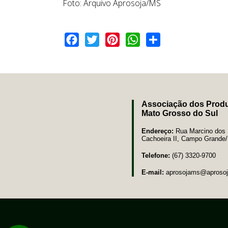
Foto: Arquivo Aprosoja/MS
Facebook
Twitter
Pinterest
WhatsApp
Share
Associação dos Produ
Mato Grosso do Sul
Endereço:
Rua Marcino dos S
Cachoeira II, Campo Grand
Telefone:
(67) 3320-9700
E-mail:
aprosojams@aprosoj