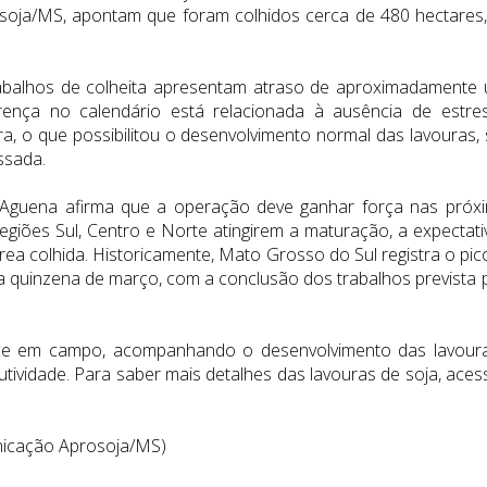
osoja/MS, apontam que foram colhidos cerca de 480 hectares
abalhos de colheita apresentam atraso de aproximadamente
ença no calendário está relacionada à ausência de estre
ura, o que possibilitou o desenvolvimento normal das lavouras,
ssada.
 Aguena afirma que a operação deve ganhar força nas próx
giões Sul, Centro e Norte atingirem a maturação, a expectati
rea colhida. Historicamente, Mato Grosso do Sul registra o pic
eira quinzena de março, com a conclusão dos trabalhos prevista 
ce em campo, acompanhando o desenvolvimento das lavour
tividade. Para saber mais detalhes das lavouras de soja, aces
unicação Aprosoja/MS)