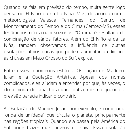
Quando se fala em previsão do tempo, muita gente logo
pensa no El Niño ou na La Niña. Mas, de acordo com a
meteorologista Valesca Fernandes, do Centro de
Monitoramento do Tempo e do Clima (Cemtec-MS), esses
fenômenos não atuam sozinhos. “O clima é resultado da
combinação de vários fatores. Além do El Niño e da La
Niña, também observamos a influência de outras
oscilações atmosféricas que podem aumentar ou diminuir
as chuvas em Mato Grosso do Sul”, explica.
Entre esses fenômenos estão a Oscilação de Madden-
Julian e a Oscilação Antártica. Apesar dos nomes
complicados, eles ajudam a entender por que, às vezes, o
clima muda de uma hora para outra, mesmo quando a
previsão parecia indicar o contrário.
A Oscilação de Madden-Julian, por exemplo, é como uma
“onda de umidade” que circula o planeta, principalmente
nas regiões tropicais. Quando ela passa pela América do
Sul, pode trazer mais nuvens e chuva. Essa oscilação