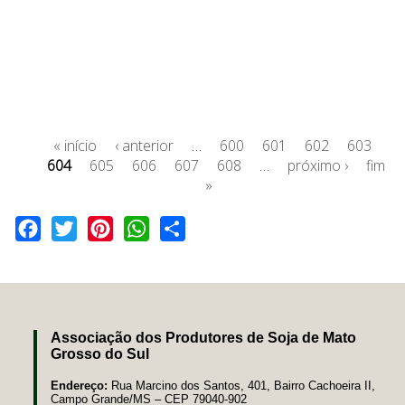
« início
‹ anterior
…
600
601
602
603
604
605
606
607
608
…
próximo ›
fim
»
Facebook
Twitter
Pinterest
WhatsApp
Share
Associação dos Produtores de Soja de Mato
Grosso do Sul
Endereço:
Rua Marcino dos Santos, 401, Bairro Cachoeira II,
Campo Grande/MS – CEP 79040-902