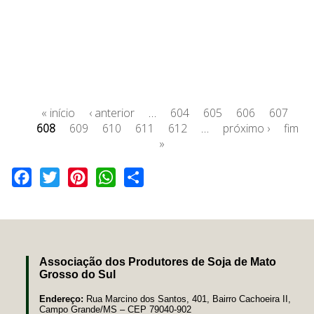
« início
‹ anterior
…
604
605
606
607
608
609
610
611
612
…
próximo ›
fim
»
Facebook
Twitter
Pinterest
WhatsApp
Share
Associação dos Produtores de Soja de Mato
Grosso do Sul
Endereço:
Rua Marcino dos Santos, 401, Bairro Cachoeira II,
Campo Grande/MS – CEP 79040-902