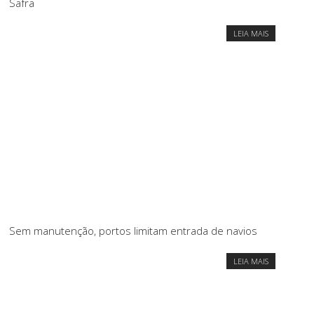
Safra
LEIA MAIS
Sem manutenção, portos limitam entrada de navios
LEIA MAIS