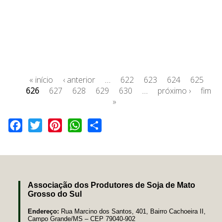
« início
‹ anterior
…
622
623
624
625
626
627
628
629
630
…
próximo ›
fim
»
Facebook
Twitter
Pinterest
WhatsApp
Share
Associação dos Produtores de Soja de Mato
Grosso do Sul
Endereço:
Rua Marcino dos Santos, 401, Bairro Cachoeira II,
Campo Grande/MS – CEP 79040-902