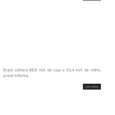
Brasil colherá 88,8 mi/t de soja e 65,4 mi/t de milho,
prevê Informa
LEIA MAIS