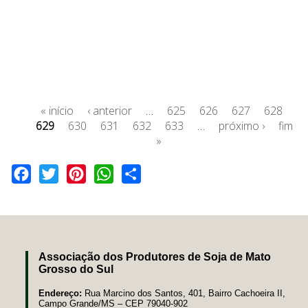
« início
‹ anterior
…
625
626
627
628
629
630
631
632
633
…
próximo ›
fim
»
Facebook
Twitter
Pinterest
WhatsApp
Share
Associação dos Produtores de Soja de Mato
Grosso do Sul
Endereço:
Rua Marcino dos Santos, 401, Bairro Cachoeira II,
Campo Grande/MS – CEP 79040-902